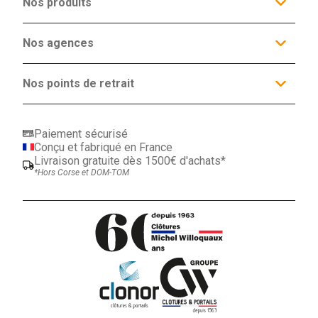
Nos produits
Galerie d'inspiration
Nos services
Clôtures
Nos agences
Occultants
Nos agences
Espaces conseils
Portails et Portillons
Actualités
Produits Complémentaires
Agence Lille
Contact
Promotions
21 route nationale
Nos points de retrait
59152 Tressin
ORCHIES (59)
03 20 64 08 96
MAUBEUGE (59)
LENS (62)
Paiement sécurisé
CALAIS (62)
Conçu et fabriqué en France
HAZEBROUCK (59)
Livraison gratuite dès 1500€ d'achats*
VALENCIENNES (59)
*Hors Corse et DOM-TOM
BEAUVAIS (60)