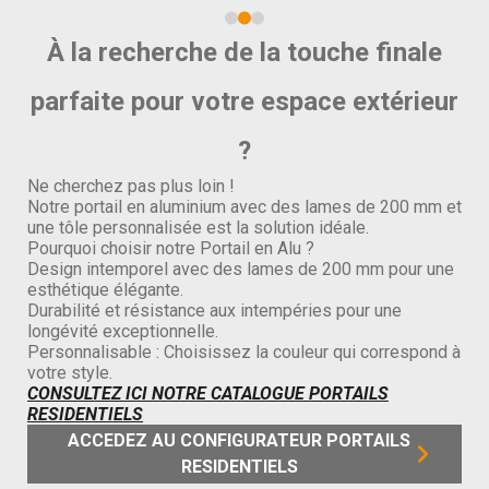
À la recherche de la touche finale
Ca
parfaite pour votre espace extérieur
Vou
?
e
clô
not
Ne cherchez pas plus loin !
CO
Notre portail en aluminium avec des lames de 200 mm et
bois
une tôle personnalisée est la solution idéale.
Pourquoi choisir notre Portail en Alu ?
Design intemporel avec des lames de 200 mm pour une
ns
esthétique élégante.
sses
Durabilité et résistance aux intempéries pour une
longévité exceptionnelle.
ès
Personnalisable : Choisissez la couleur qui correspond à
votre style.
CONSULTEZ ICI NOTRE CATALOGUE PORTAILS
RESIDENTIELS
ACCEDEZ AU CONFIGURATEUR PORTAILS
RESIDENTIELS