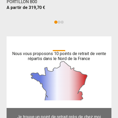
PORTILLON B00
PA
A partir de
319,70 €
1m
A p
Nos points de retrait
Nous vous proposons 10 points de retrait de vente
répartis dans le Nord de la France
Je trouve un point de retrait près de chez moi